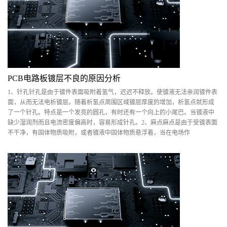
PCB电路板镀层不良的原因分析
1、针孔针孔是由于镀件表面吸附着氢气，迟迟不释放。使镀液无法亲润镀件表
面，从而无法电析镀层。随着析氢点周围区域镀层厚度的增加，析氢点就形成
了一个针孔。特点是一个发亮的圆孔，有时还有一个向上的小尾巴。当镀液中
缺少湿润剂而且电流密度偏高时，容易形成针孔。2、麻点麻点是由于受镀表面
不干净，有固体物质吸附，或者镀液中固体物质悬浮着，当在电场作